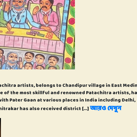
achitra artists, belongs to Chandipur village in East Medi
ne of the most skillful and renowned Patachitra artists, h
ith Pater Gaan at various places in India including Delhi,
আরও দেখুন
trakar has also received district […]