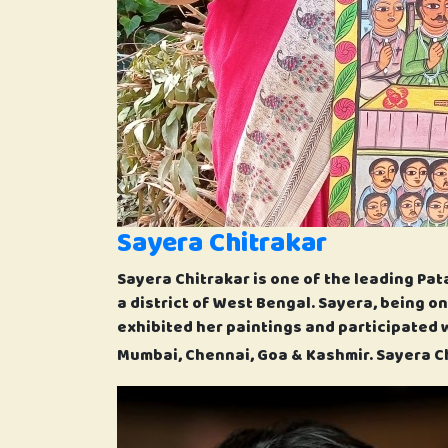
Sayera Chitrakar
Sayera Chitrakar is one of the leading Pat
a district of West Bengal. Sayera, being o
exhibited her paintings and participated w
Mumbai, Chennai, Goa & Kashmir. Sayera Chi