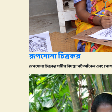
রূপসোনা চিত্রকর
রূপসোনা চিত্রকর ধর্মীয় বিষয়ে পট আঁকেন এবং পো