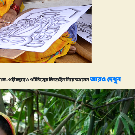
আরও দেখুন
শাক-পরিচ্ছদেও পটচিত্রের ডিজাইন নিয়ে আসেন