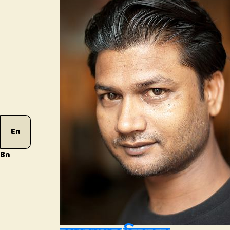
En
Bn