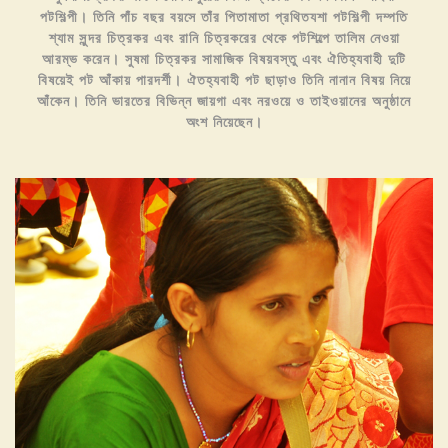
পটশিল্পী। তিনি পাঁচ বছর বয়সে তাঁর পিতামাতা প্রথিতযশা পটশিল্পী দম্পতি
শ্যাম সুন্দর চিত্রকর এবং রানি চিত্রকরের থেকে পটশিল্পে তালিম নেওয়া
আরম্ভ করেন। সুষমা চিত্রকর সামাজিক বিষয়বস্তু এবং ঐতিহ্যবাহী দুটি
বিষয়েই পট আঁকায় পারদর্শী। ঐতহ্যবাহী পট ছাড়াও তিনি নানান বিষয় নিয়ে
আঁকেন। তিনি ভারতের বিভিন্ন জায়গা এবং নরওয়ে ও তাইওয়ানের অনুষ্ঠানে
অংশ নিয়েছেন।