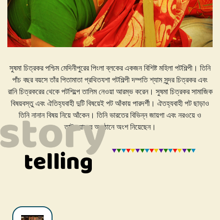
সুষমা চিত্রকর পশ্চিম মেদিনীপুরের পিংলা ব্লকের একজন বিশিষ্ট মহিলা পটশিল্পী। তিনি
পাঁচ বছর বয়সে তাঁর পিতামাতা প্রথিতযশা পটশিল্পী দম্পতি শ্যাম সুন্দর চিত্রকর এবং
রানি চিত্রকরের থেকে পটশিল্পে তালিম নেওয়া আরম্ভ করেন। সুষমা চিত্রকর সামাজিক
বিষয়বস্তু এবং ঐতিহ্যবাহী দুটি বিষয়েই পট আঁকায় পারদর্শী। ঐতহ্যবাহী পট ছাড়াও
তিনি নানান বিষয় নিয়ে আঁকেন। তিনি ভারতের বিভিন্ন জায়গা এবং নরওয়ে ও
তাইওয়ানের অনুষ্ঠানে অংশ নিয়েছেন।
telling