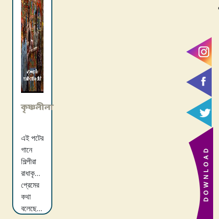
কৃষ্ণলীলা
এই পটের
গানে
শিল্পীরা
রাধাকৃষ্ণের
প্রেমের
কথা
বলেছেন।