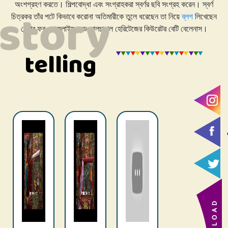
অংশগ্রহণ করতে। শিল্পবোদ্ধা এবং সংগ্রাহকরা স্বর্ণর ছবি সংগ্রহ করেন। স্বর্ণ
চিত্রকর তাঁর পটে কিভাবে করোনা অতিমারীকে তুলে ধরেছেন তা নিয়ে
ব্লগ
লিখেছেন
সেন্টার ফর ফোকলাইফ এন্ড কালচারাল হেরিটেজের কিউরেটর বেটি বেলেনাস।
telling