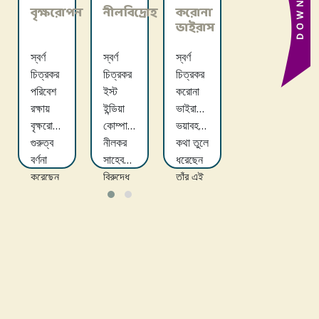
বৃক্ষরোপন
নীলবিদ্রোহ
করোনা
পটচিত্রে
ভাইরাস
জিআই
স্বর্ণ
স্বর্ণ
স্বর্ণ
স্বর্ণ
চিত্রকর
চিত্রকর
চিত্রকর
চিত্রকর
পরিবেশ
ইস্ট
করোনা
বাংলার
রক্ষায়
ইন্ডিয়া
ভাইরাসের
পটচিত্রের
বৃক্ষরোপনের
কোম্পানির
ভয়াবহতার
জিআই
গুরুত্ব
নীলকর
কথা তুলে
বা
বর্ণনা
সাহেবদের
ধরেছেন
জিওগ্রাফিকাল
করেছেন
বিরুদ্ধে
তাঁর এই
ইন্ডিকেশন
তাঁর এই
নীলচাষীদের
পটে।
প্রাপ্তি
পটে।
বিদ্রোহের
ও তার
কথা তুলে
গুরুত্বের
ধরেছেন
কথা তুলে
তাঁর এই
ধরেছেন
পটে।
তাঁর এই
পটে।