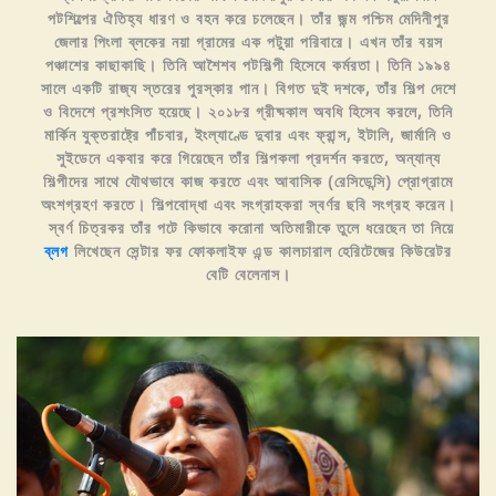
পটশিল্পের ঐতিহ্য ধারণ ও বহন করে চলেছেন। তাঁর জন্ম পশ্চিম মেদিনীপুর
জেলার পিংলা ব্লকের নয়া গ্রামের এক পটুয়া পরিবারে। এখন তাঁর বয়স
পঞ্চাশের কাছাকাছি। তিনি আশৈশব পটশিল্পী হিসেবে কর্মরতা। তিনি ১৯৯৪
সালে একটি রাজ্য স্তরের পুরস্কার পান। বিগত দুই দশকে, তাঁর শিল্প দেশে
ও বিদেশে প্রশংসিত হয়েছে। ২০১৮র গ্রীষ্মকাল অবধি হিসেব করলে, তিনি
মার্কিন যুক্তরাষ্ট্রে পাঁচবার, ইংল্যাণ্ডে দুবার এবং ফ্রান্স, ইটালি, জার্মানি ও
সুইডেনে একবার করে গিয়েছেন তাঁর শিল্পকলা প্রদর্শন করতে, অন্যান্য
শিল্পীদের সাথে যৌথভাবে কাজ করতে এবং আবাসিক (রেসিডেন্সি) প্রোগ্রামে
অংশগ্রহণ করতে। শিল্পবোদ্ধা এবং সংগ্রাহকরা স্বর্ণর ছবি সংগ্রহ করেন।
স্বর্ণ চিত্রকর তাঁর পটে কিভাবে করোনা অতিমারীকে তুলে ধরেছেন তা নিয়ে
ব্লগ
লিখেছেন সেন্টার ফর ফোকলাইফ এন্ড কালচারাল হেরিটেজের কিউরেটর
বেটি বেলেনাস।