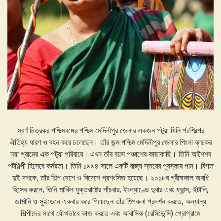
স্বর্ণ চিত্রকর পশ্চিমবঙ্গের পশ্চিম মেদিনীপুর জেলার একজন পটুয়া যিনি পটশিল্পের
ঐতিহ্য ধারণ ও বহন করে চলেছেন। তাঁর জন্ম পশ্চিম মেদিনীপুর জেলার পিংলা ব্লকের
নয়া গ্রামের এক পটুয়া পরিবারে। এখন তাঁর বয়স পঞ্চাশের কাছাকাছি। তিনি আশৈশব
পটশিল্পী হিসেবে কর্মরতা। তিনি ১৯৯৪ সালে একটি রাজ্য স্তরের পুরস্কার পান। বিগত
দুই দশকে, তাঁর শিল্প দেশে ও বিদেশে প্রশংসিত হয়েছে। ২০১৮র গ্রীষ্মকাল অবধি
হিসেব করলে, তিনি মার্কিন যুক্তরাষ্ট্রে পাঁচবার, ইংল্যাণ্ডে দুবার এবং ফ্রান্স, ইটালি,
জার্মানি ও সুইডেনে একবার করে গিয়েছেন তাঁর শিল্পকলা প্রদর্শন করতে, অন্যান্য
শিল্পীদের সাথে যৌথভাবে কাজ করতে এবং আবাসিক (রেসিডেন্সি) প্রোগ্রামে