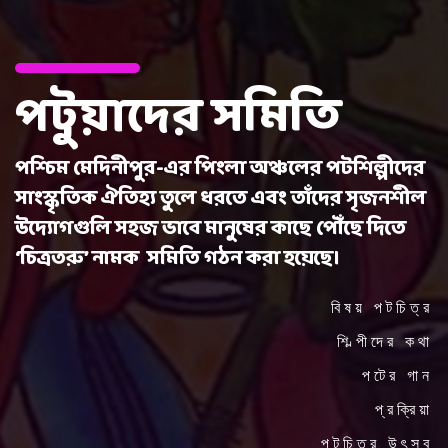
পটুয়াদের সমিতি
পশ্চিম মেদিনীপুর-এর পিংলা অঞ্চলের পটশিল্পীদের
সাংস্কৃতিক ঐতিহ্য তুলে ধরতে এবং তাঁদের সৃজনশীল
উদ্যোগগুলি সহজ ভাবে মানুষের কাছে পৌঁছে দিতে
‘চিত্রতরু’ নামক সমিতি গঠন করা হয়েছে।
বিষয় পটচিত্র
শিল্পীদের কথা
পটের গান
প্রক্রিয়া
পটচিত্র উৎসব