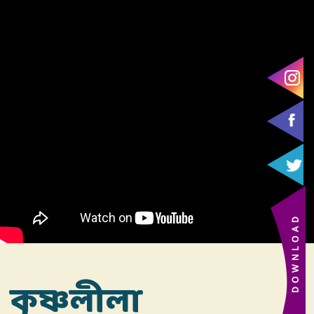
কৃষ্ণলীলা