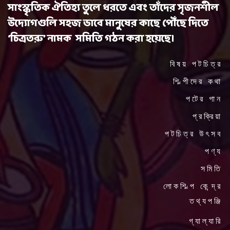
সাংস্কৃতিক ঐতিহ্য তুলে ধরতে এবং তাঁদের সৃজনশীল
উদ্যোগগুলি সহজ ভাবে মানুষের কাছে পৌঁছে দিতে
‘চিত্রতরু’ নামক সমিতি গঠন করা হয়েছে।
বিষয় পটচিত্র
শিল্পীদের কথা
পটের গান
প্রক্রিয়া
পটচিত্র উৎসব
পণ্য
সমিতি
লোকশিল্প কেন্দ্র
তথ্যপঞ্জি
গ্যাল্যারি