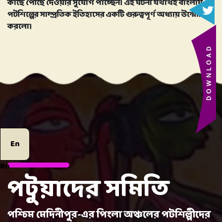
কাছে পৌঁছে দেওয়ার সুযোগ পাচ্ছেন। এই ঘটনা যথার্থই বাংলায়
পটশিল্পের সাম্প্রতিক ইতিহাসের একটি গুরুত্বপূর্ণ অধ্যায় উন্মোচিত
করলো।
En
Bn
পটুয়াদের সমিতি
পশ্চিম মেদিনীপুর-এর পিংলা অঞ্চলের পটশিল্পীদের