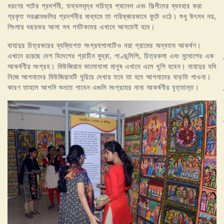
ধরণের পটের প্রদর্শনী, তথ্যসমৃদ্ধ সচিত্র প্যানেল এবং শিল্পীদের ব্যবহার করা
প্রকৃত সরঞ্জামগুলির প্রদর্শনীর মাধ্যমে তা পরিষ্কারভাবে ফুটে ওঠে। শুধু উৎসব নয়,
পিংলায় বছরভর আসা সব পর্যটকদের এখানে আসতেই হবে।
বাহাদুর চিত্রকরের ব্যক্তিগত সংগ্রহশালাটিও নয়া গ্রামের অন্যতম আকর্ষণ।
এখানে রয়েছে দেশ বিদেশের প্রাচীন মুদ্রা, পাণ্ডুলিপি, চিত্রকলা এবং মুখোশের এক
আকর্ষণীয় সংগ্রহ। মিউজিয়াম ভালোবাসা মানুষ এখানে এলে খুশি হবেন। বাহাদুর যদি
নিজে আপনাদের মিউজিয়ামটি ঘুরিয়ে দেখায় তবে তা হবে আপনাদের বাড়তি পাওনা।
কারণ তাহলে আপনি শুনতে পাবেন এগুলি সংগ্রহের নানা আকর্ষণীয় বৃত্তান্ত।